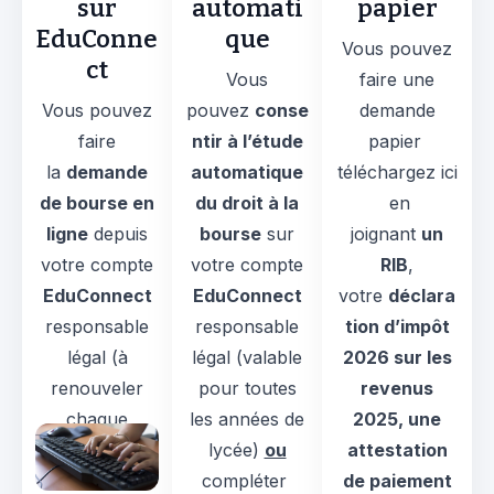
sur
automati
papier
EduConne
que
Vous pouvez
ct
Vous
faire une
Vous pouvez
pouvez
conse
demande
faire
ntir à l’étude
papier
la
demande
automatique
téléchargez ici
de bourse en
du droit à la
en
ligne
depuis
bourse
sur
joignant
un
votre compte
votre compte
RIB
,
EduConnect
EduConnect
votre
déclara
responsable
responsable
tion d’impôt
légal (à
légal (valable
2026 sur les
renouveler
pour toutes
revenus
chaque
les années de
2025, une
année)
lycée)
ou
attestation
compléter
de paiement