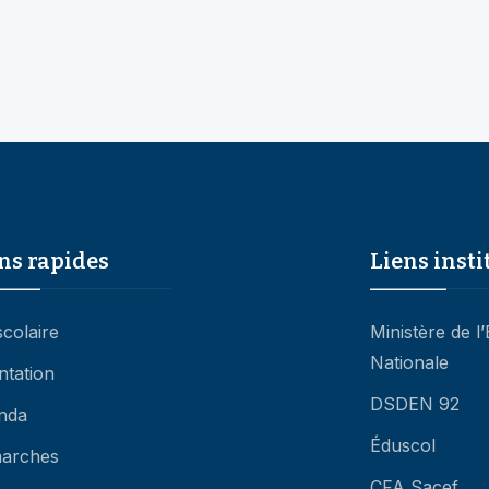
ns rapides
Liens insti
scolaire
Ministère de l
Nationale
ntation
DSDEN 92
nda
Éduscol
arches
CFA Sacef