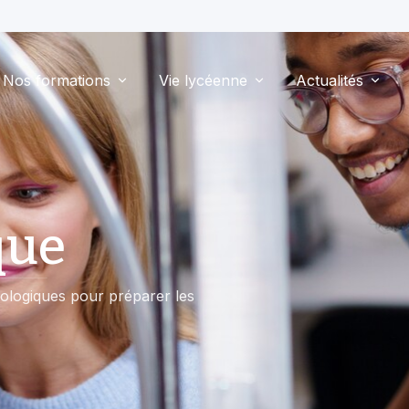
Nos formations
Vie lycéenne
Actualités
que
nologiques pour préparer les