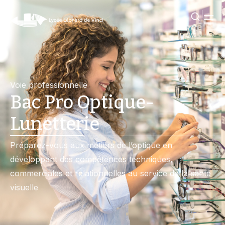
Voie professionnelle
Bac Pro Optique-
Lunetterie
Préparez-vous aux métiers de l’optique en
développant des compétences techniques,
commerciales et relationnelles au service de la santé
visuelle