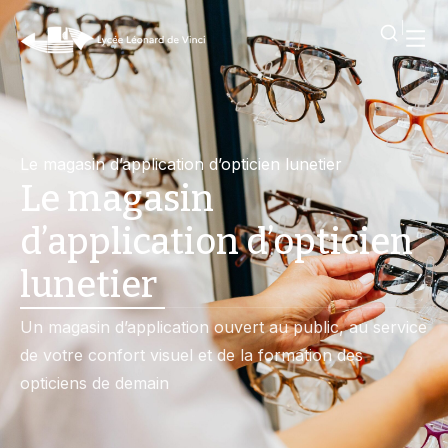
Le magasin d’application d’opticien lunetier
Le magasin
d’application d’opticien
lunetier
Un magasin d’application ouvert au public, au service
de votre confort visuel et de la formation des
opticiens de demain