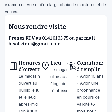
examen de vue et d’un large choix de montures et de
verres.
N
o
u
s
r
e
n
d
r
e
v
i
s
i
t
e
Prenez RDV au
01 41 01 35 75
ou par mail
btsol.vinci@gmail.com
Horaires
Lieu
Conditions
d'ouverture
à remplir
Le magasin se
Le magasin est
- Avoir 16 ans
situe au 3ème
ouvert au
- Avoir une
étage de
public le lundi
ordonnance
l’établissement.
et le jeudi
en cours de
après-midi de
validité (6
14h à 18h
mois pour