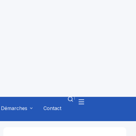
Cérémonies
(8)
Concours
(9)
Conférences
(1)
Erasmus
(4)
Événement
(25)
Examens
(14)
International
(4)
Non Classé
(3)
Orientation
(5)