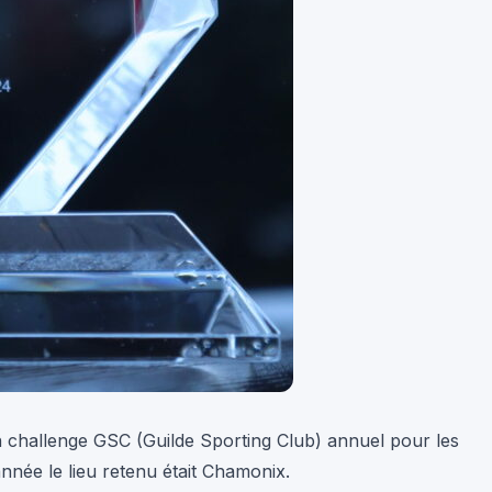
n challenge GSC (Guilde Sporting Club) annuel pour les
année le lieu retenu était Chamonix.
 aux soutenances de rapport de stage en amont de
 à un jury de professionnels, les étudiants réalisent leur
nal a lieu pour terminer par la proclamation du podium.
. Il y avait 48 places pour pouvoir participer. Le lycée
le plaisir d’avoir 2 candidatures de retenues pour cette