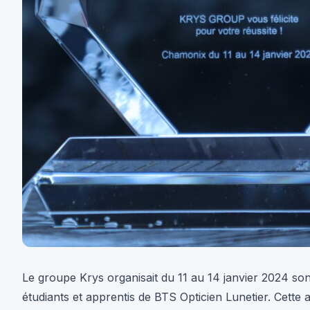
Le groupe Krys organisait du 11 au 14 janvier 2024 so
étudiants et apprentis de BTS Opticien Lunetier. Cette 
L’objectif numéro 1 est de permettre un entrainement
l’évaluation comptant pour l’obtention du diplôme. Face
prestation qui est suivie de conseils. Un classement fi
22 écoles de toute la France ont postulé à ce challenge
Léonard de Vinci a présenté 5 dossiers. Nous avons eu 