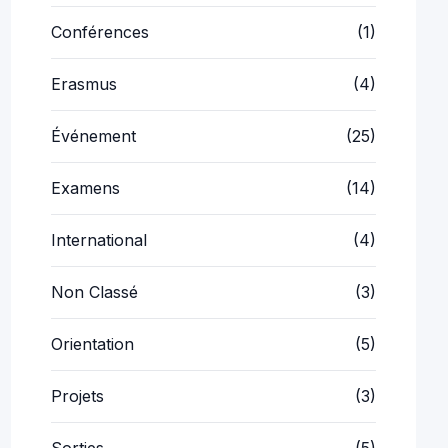
2 juillet 2026
Prix du Mérite et du Talent
Professionnel 2026..
1 juillet 2026
Cérémonie des Léonards
2026 : l’excellence mise
à..