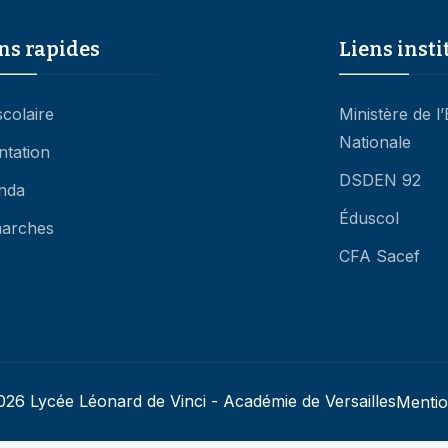
ns rapides
Liens insti
scolaire
Ministère de l
Nationale
ntation
DSDEN 92
nda
Éduscol
arches
CFA Sacef
26 Lycée Léonard de Vinci - Académie de Versailles
Mentio