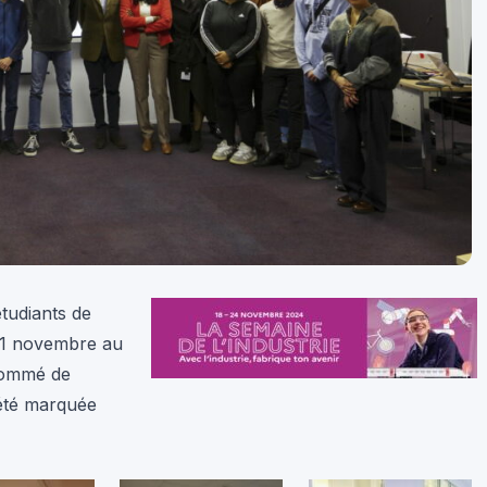
étudiants de
i 21 novembre au
nommé de
 été marquée