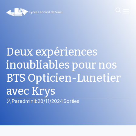
Deux expériences
inoubliables pour nos
BTS Opticien-Lunetier
avec Krys
Par
adminlb
28/11/2024
Sorties