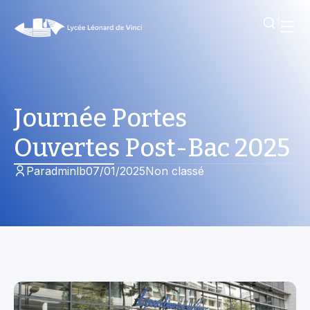
Journée Portes
Ouvertes Post-Bac 2025
Par
adminlb
07/01/2025
Non classé