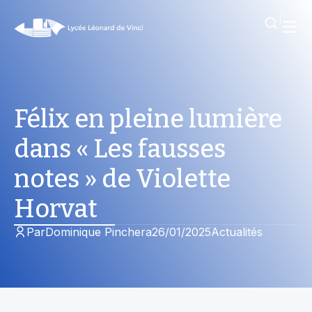
Félix en pleine lumière
dans « Les fausses
notes » de Violette
Horvat
Par
Dominique Pinchera
26/01/2025
Actualités