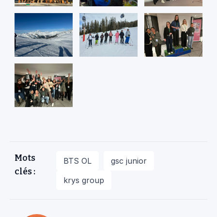
Mots
BTS OL
gsc junior
clés :
krys group