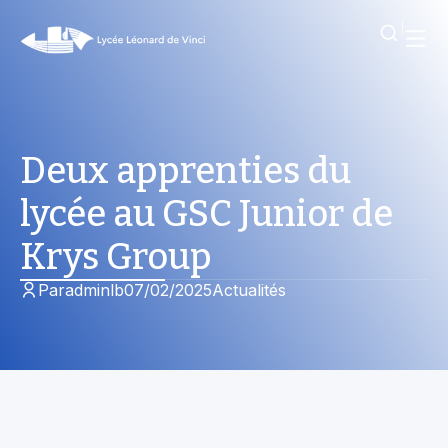
Deux apprenties du
lycée au GSC Junior de
Krys Group
Par
adminlb
07/02/2025
Actualités