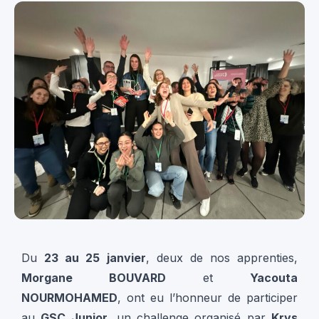
Du
23 au 25 janvier
, deux de nos apprenties,
Morgane BOUVARD
et
Yacouta
NOURMOHAMED
, ont eu l’honneur de participer
au
GSC Junior
, un challenge organisé par
Krys