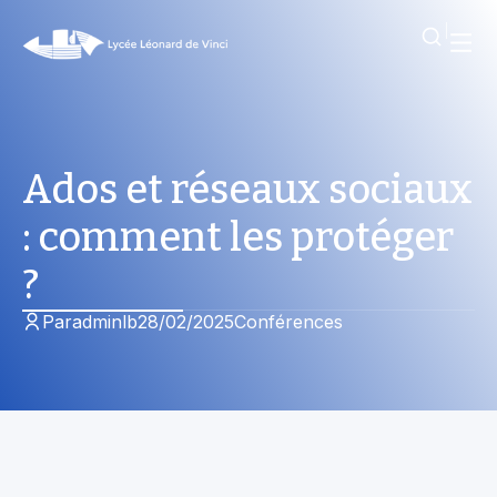
Ados et réseaux sociaux
: comment les protéger
?
Par
adminlb
28/02/2025
Conférences