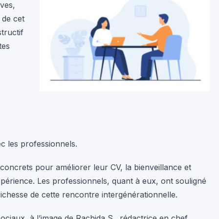
êves,
 de cet
tructif
tes
ec les professionnels.
 concrets pour améliorer leur CV, la bienveillance et
expérience. Les professionnels, quant à eux, ont souligné
 richesse de cette rencontre intergénérationnelle.
ociaux, à l’image de Rachida S., rédactrice en chef