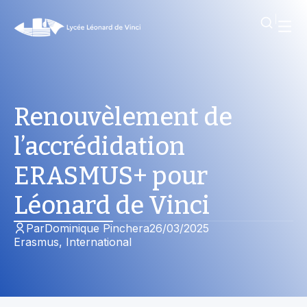
Renouvèlement de
l’accrédidation
ERASMUS+ pour
Léonard de Vinci
Par
Dominique Pinchera
26/03/2025
Erasmus
,
International