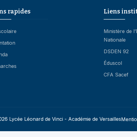
ns rapides
Liens insti
scolaire
Ministère de l
Nationale
ntation
DSDEN 92
nda
Éduscol
arches
CFA Sacef
26 Lycée Léonard de Vinci - Académie de Versailles
Mentio