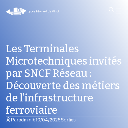
Les Terminales
Microtechniques invités
par SNCF Réseau :
Découverte des métiers
de l’infrastructure
ferroviaire
Par
adminlb
10/04/2026
Sorties