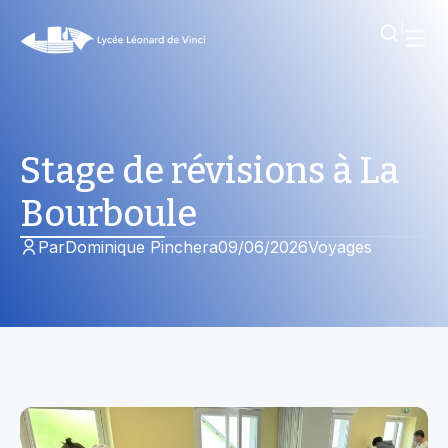
Stage de révisions à La
Bourboule
Par
Dominique Pinchera
09/06/2026
Voyages