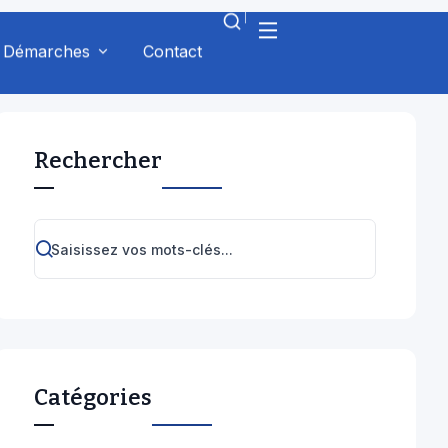
Cérémonies
(8)
Concours
(9)
Conférences
(1)
Erasmus
(4)
Événement
(25)
Examens
(14)
International
(4)
Non Classé
(3)
Orientation
(5)