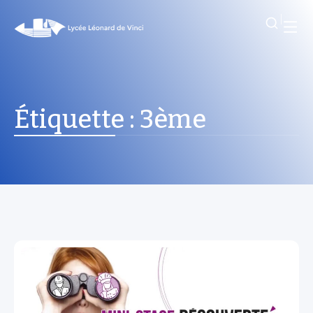
Étiquette :
3ème