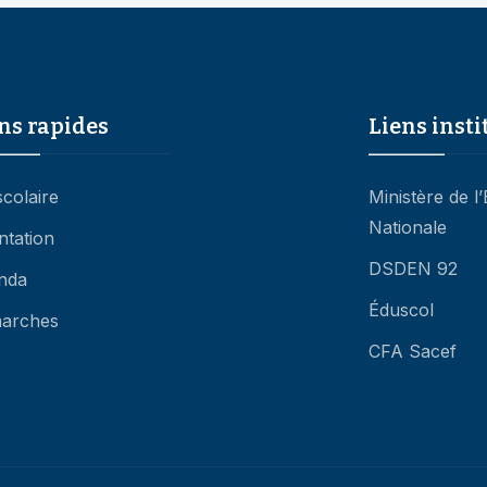
ns rapides
Liens insti
scolaire
Ministère de l
Nationale
ntation
DSDEN 92
nda
Éduscol
arches
CFA Sacef
26 Lycée Léonard de Vinci - Académie de Versailles
Mentio