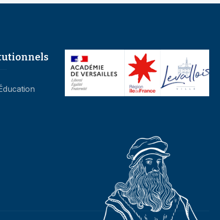
tutionnels
’Éducation
ns légales
|
Politique de confidentialité