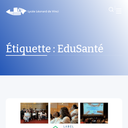
Étiquette :
EduSanté