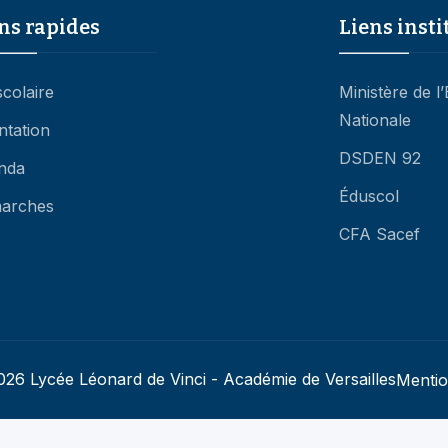
ns rapides
Liens insti
scolaire
Ministère de l
Nationale
ntation
DSDEN 92
nda
Éduscol
arches
CFA Sacef
26 Lycée Léonard de Vinci - Académie de Versailles
Mentio