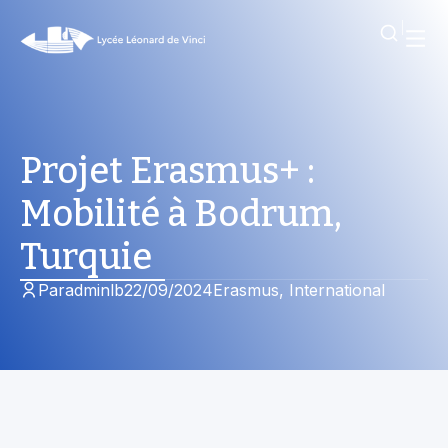
Projet Erasmus+ :
Mobilité à Bodrum,
Turquie
Par
adminlb
22/09/2024
Erasmus
,
International