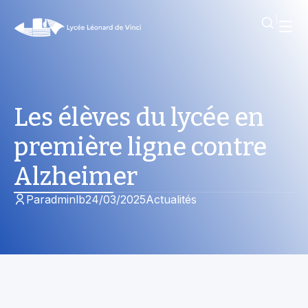
Les élèves du lycée en
première ligne contre
Alzheimer
Par
adminlb
24/03/2025
Actualités