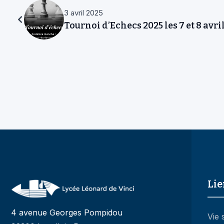
Tournoi d’Echecs 2025 les 7 et 8 avri
Lie
4 avenue Georges Pompidou
Vie 
92300 Levallois-Perret
Orie