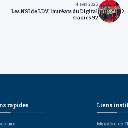
Les NSI de LDV, lauréats du Digital
l
Games 92
ns rapides
Liens insti
scolaire
Ministère de l
Nationale
ntation