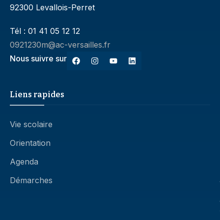
92300 Levallois-Perret
Tél : 01 41 05 12 12
0921230m@ac-versailles.fr
Nous suivre sur
Liens rapides
Vie scolaire
Orientation
Agenda
Démarches