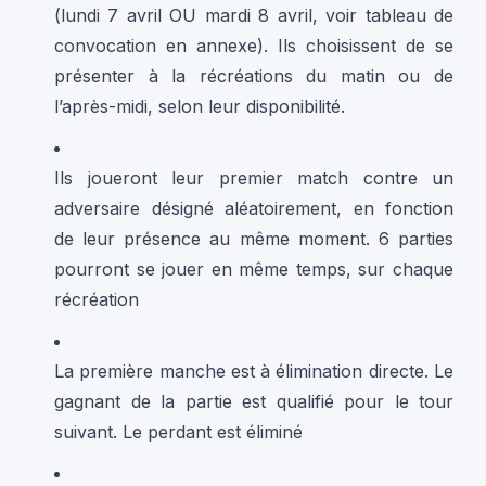
(lundi 7 avril OU mardi 8 avril, voir tableau de
convocation en annexe). Ils choisissent de se
présenter à la récréations du matin ou de
l’après-midi, selon leur disponibilité.
Ils joueront leur premier match contre un
adversaire désigné aléatoirement, en fonction
de leur présence au même moment. 6 parties
pourront se jouer en même temps, sur chaque
récréation
La première manche est à élimination directe. Le
gagnant de la partie est qualifié pour le tour
suivant. Le perdant est éliminé