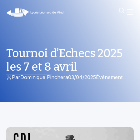
Tournoi d’Echecs 2025
les 7 et 8 avril
Par
Dominique Pinchera
03/04/2025
Événement