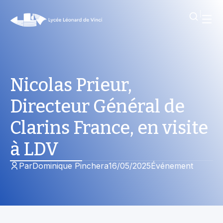
Nicolas Prieur,
Directeur Général de
Clarins France, en visite
à LDV
Par
Dominique Pinchera
16/05/2025
Événement