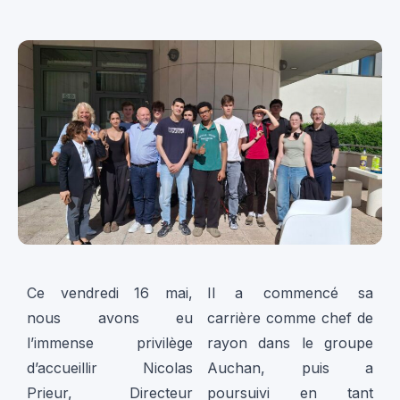
Ce vendredi 16 mai,
Il a commencé sa
nous avons eu
carrière comme chef de
l’immense privilège
rayon dans le groupe
d’accueillir Nicolas
Auchan, puis a
Prieur, Directeur
poursuivi en tant