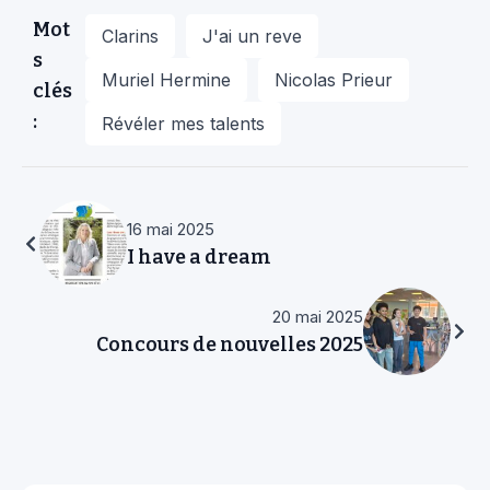
Mot
Clarins
J'ai un reve
s
Muriel Hermine
Nicolas Prieur
clés
:
Révéler mes talents
16 mai 2025
I have a dream
20 mai 2025
Concours de nouvelles 2025