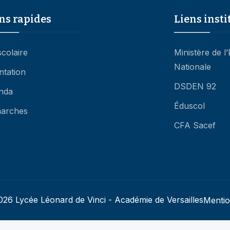
ns rapides
Liens insti
scolaire
Ministère de l
Nationale
ntation
DSDEN 92
nda
Éduscol
arches
CFA Sacef
26 Lycée Léonard de Vinci - Académie de Versailles
Mentio