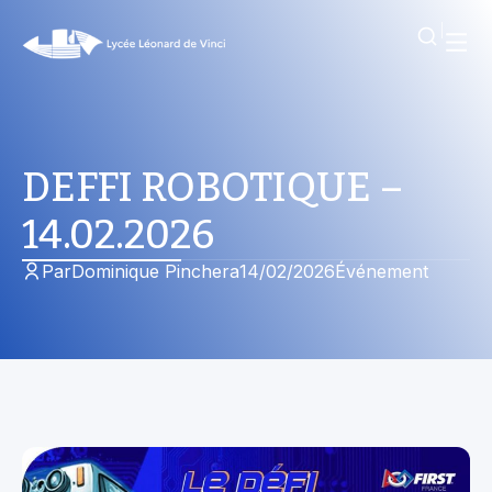
DEFFI ROBOTIQUE –
14.02.2026
Par
Dominique Pinchera
14/02/2026
Événement